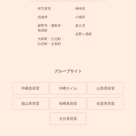
伊万里市
神埼市
武雄市
小城市
嬉野市・鹿島市・
多久市
有田町
吉野ヶ里町
大町町・江北町・
白石町・太良町
グループサイト
沖縄美容室
沖縄ネイル
山形美容室
福山美容室
長崎美容室
佐賀美容室
大分美容室