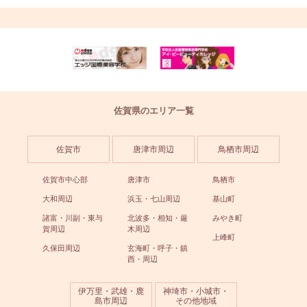
佐賀県のエリア一覧
佐賀市
唐津市周辺
鳥栖市周辺
佐賀市中心部
唐津市
鳥栖市
大和周辺
浜玉・七山周辺
基山町
諸富・川副・東与
北波多・相知・厳
みやき町
賀周辺
木周辺
上峰町
久保田周辺
玄海町・呼子・鎮
西・周辺
伊万里・武雄・鹿
神埼市・小城市・
島市周辺
その他地域