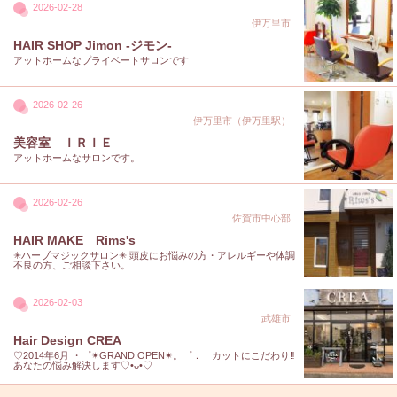
2026-02-28
伊万里市
HAIR SHOP Jimon -ジモン-
アットホームなプライベートサロンです
2026-02-26
伊万里市（伊万里駅）
美容室 ＩＲＩＥ
アットホームなサロンです。
2026-02-26
佐賀市中心部
HAIR MAKE Rims's
✳︎ハーブマジックサロン✳︎ 頭皮にお悩みの方・アレルギーや体調
不良の方、ご相談下さい。
2026-02-03
武雄市
Hair Design CREA
♡2014年6月 ・゜✴︎GRAND OPEN✴︎。゜． カットにこだわり‼︎
あなたの悩み解決します♡•ᴗ•♡