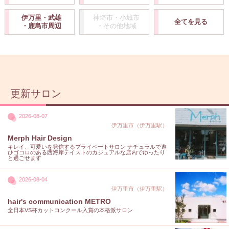
伊万里・武雄
神埼市・小城市
全てを見る
・鹿島市周辺
・その他地域
更新サロン
2026-08-07
伊万里市（伊万里駅）
Merph Hair Design
キレイ、可愛いを発信するプライベートサロン ナチュラルで遊
びゴコロのある西海岸テイストのカジュアルな店内でゆったり
と過ごせます
2026-08-04
伊万里市（伊万里駅）
hair's communication METRO
全日本VS杯カットコンクール入賞の本格派サロン