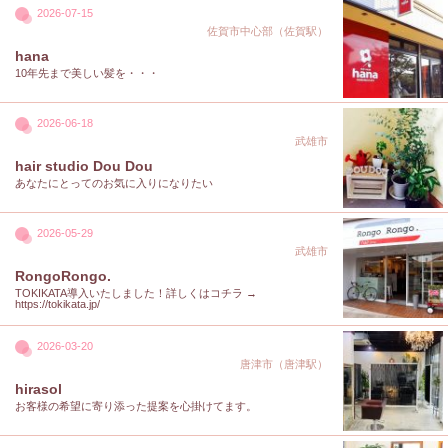
2026-07-15
佐賀市中心部（佐賀駅）
hana
10年先まで美しい髪を・・・
2026-06-18
武雄市
hair studio Dou Dou
あなたにとってのお気に入りになりたい
2026-05-29
武雄市
RongoRongo.
TOKIKATA導入いたしました！詳しくはコチラ →
https://tokikata.jp/
2026-03-20
唐津市（唐津駅）
hirasol
お客様の希望に寄り添った提案を心掛けてます。