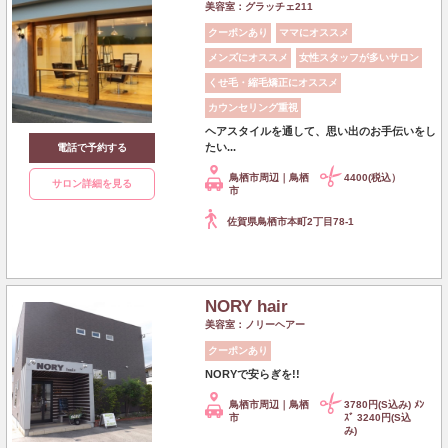
美容室：グラッチェ211
クーポンあり
ママにオススメ
メンズにオススメ
女性スタッフが多いサロン
くせ毛・縮毛矯正にオススメ
カウンセリング重視
ヘアスタイルを通して、思い出のお手伝いをし
たい...
電話で予約する
鳥栖市周辺｜鳥栖
4400(税込）
サロン詳細を見る
市
佐賀県鳥栖市本町2丁目78-1
NORY hair
美容室：ノリーヘアー
クーポンあり
NORYで安らぎを!!
鳥栖市周辺｜鳥栖
3780円(S込み) ﾒﾝ
市
ｽﾞ 3240円(S込
み)