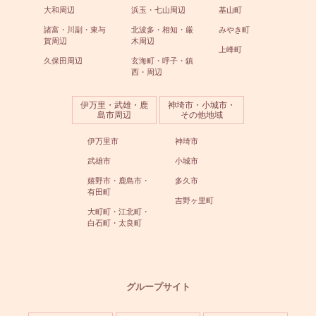
大和周辺
浜玉・七山周辺
基山町
諸富・川副・東与
北波多・相知・厳
みやき町
賀周辺
木周辺
上峰町
久保田周辺
玄海町・呼子・鎮
西・周辺
伊万里・武雄・鹿
神埼市・小城市・
島市周辺
その他地域
伊万里市
神埼市
武雄市
小城市
嬉野市・鹿島市・
多久市
有田町
吉野ヶ里町
大町町・江北町・
白石町・太良町
グループサイト