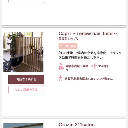
Capri ～renew hair field～
美容室：カプリ
クーポンあり
｢幻の漆喰｣で室内の空気を洗浄化 リラック
ス効果で時間をお過ごし下さい
鳥栖市周辺｜鳥栖
3570円
市
佐賀県鳥栖市蔵上4-282 レンガ館101
電話で予約する
サロン詳細を見る
Grazie 211salon