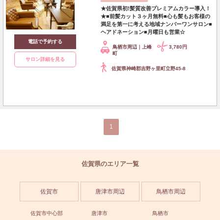
★佐賀県初!髪質改善プレミアムカラー導入！
★■前髪カット３ヶ月無料■心も髪もお客様の
満足を第一に考える地域ナンバーワンサロン■
ヘアドネーション■月曜日も営業☆
電話で予約する
鳥栖市周辺｜上峰
3,780円
町
サロン詳細を見る
佐賀県神崎郡吉野ヶ里町立野45-8
1
佐賀県のエリア一覧
佐賀市
唐津市周辺
鳥栖市周辺
佐賀市中心部
唐津市
鳥栖市