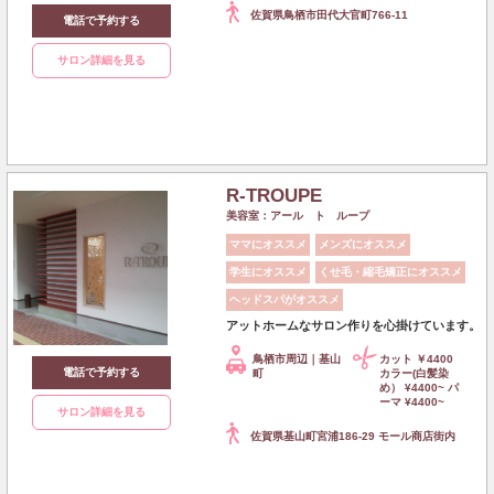
佐賀県鳥栖市田代大官町766-11
電話で予約する
サロン詳細を見る
R-TROUPE
美容室：アール ト ループ
ママにオススメ
メンズにオススメ
学生にオススメ
くせ毛・縮毛矯正にオススメ
ヘッドスパがオススメ
アットホームなサロン作りを心掛けています。
鳥栖市周辺｜基山
カット ￥4400
電話で予約する
町
カラー(白髪染
め） ¥4400~ パ
ーマ ¥4400~
サロン詳細を見る
佐賀県基山町宮浦186-29 モール商店街内