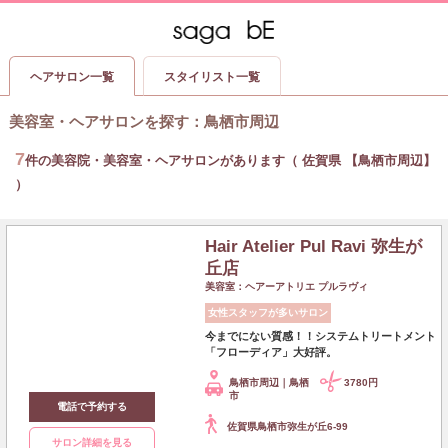
ヘアサロン一覧
スタイリスト一覧
美容室・ヘアサロンを探す
：
鳥栖市周辺
7
件の美容院・美容室・ヘアサロンがあります（ 佐賀県 【鳥栖市周辺】
）
Hair Atelier Pul Ravi 弥生が
丘店
美容室：ヘアーアトリエ プルラヴィ
女性スタッフが多いサロン
今までにない質感！！システムトリートメント
「フローディア」大好評。
鳥栖市周辺｜鳥栖
3780円
市
電話で予約する
佐賀県鳥栖市弥生が丘6-99
サロン詳細を見る