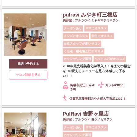
pulravi みやき町三根店
美容室：プルラヴイ ミヤキマチミネテン
クーポンあり
ママにオススメ
メンズにオススメ
学生にオススメ
女性スタッフが多いサロン
くせ毛・縮毛矯正にオススメ
カウンセリング重視
ヘッドスパがオススメ
電話で予約する
2018年最先端美容化学導入！！今までの概念
を180変えるメニューを是非体感して下さ
サロン詳細を見る
い！！
鳥栖市周辺｜みや
カット¥3850
き町
佐賀県三養基郡みやき町大字市武1332-4
PulRavi 吉野ヶ里店
美容室：プルラヴィ ヨシノガリテン
クーポンあり
ママにオススメ
カウンセリング重視