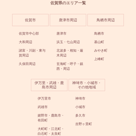
佐賀県のエリア一覧
佐賀市
唐津市周辺
鳥栖市周辺
佐賀市中心部
唐津市
鳥栖市
大和周辺
浜玉・七山周辺
基山町
諸富・川副・東与
北波多・相知・厳
みやき町
賀周辺
木周辺
上峰町
久保田周辺
玄海町・呼子・鎮
西・周辺
伊万里・武雄・鹿
神埼市・小城市・
島市周辺
その他地域
伊万里市
神埼市
武雄市
小城市
嬉野市・鹿島市・
多久市
有田町
吉野ヶ里町
大町町・江北町・
白石町・太良町