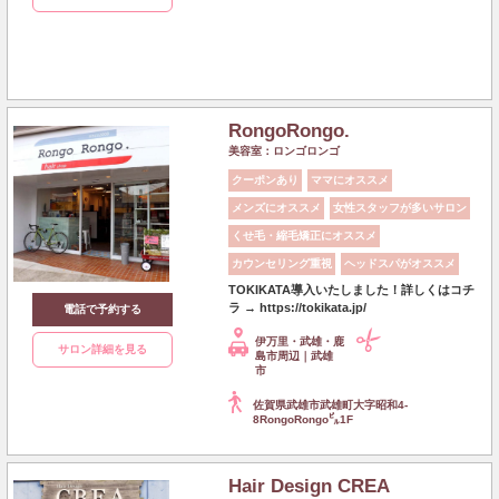
RongoRongo.
美容室：ロンゴロンゴ
クーポンあり
ママにオススメ
メンズにオススメ
女性スタッフが多いサロン
くせ毛・縮毛矯正にオススメ
カウンセリング重視
ヘッドスパがオススメ
TOKIKATA導入いたしました！詳しくはコチ
ラ → https://tokikata.jp/
電話で予約する
伊万里・武雄・鹿
サロン詳細を見る
島市周辺｜武雄
市
佐賀県武雄市武雄町大字昭和4-
8RongoRongo㌱1F
Hair Design CREA