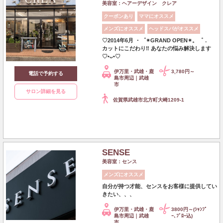
美容室：ヘアーデザイン クレア
クーポンあり
ママにオススメ
メンズにオススメ
ヘッドスパがオススメ
♡2014年6月 ・゜✴︎GRAND OPEN✴︎。゜．
カットにこだわり‼︎ あなたの悩み解決します
♡•ᴗ•♡
伊万里・武雄・鹿
3,780円～
電話で予約する
島市周辺｜武雄
市
サロン詳細を見る
佐賀県武雄市北方町大崎1209-1
SENSE
美容室：センス
メンズにオススメ
自分が持つ才能、センスをお客様に提供してい
きたい、、、
伊万里・武雄・鹿
3800円～(ｼｬﾝﾌﾟ
島市周辺｜武雄
ｰ､ﾌﾞﾛｰ込)
市