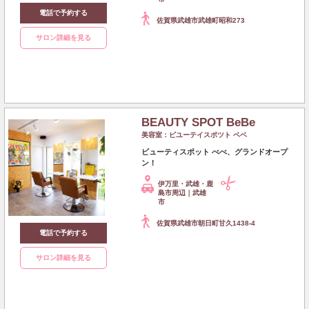
電話で予約する
佐賀県武雄市武雄町昭和273
サロン詳細を見る
BEAUTY SPOT BeBe
美容室：ビユーテイスポツト ベベ
ビューティスポット べべ、グランドオープ
ン！
伊万里・武雄・鹿
島市周辺｜武雄
市
佐賀県武雄市朝日町甘久1438-4
電話で予約する
サロン詳細を見る