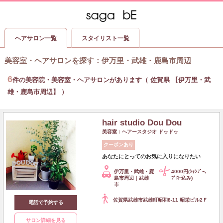
ヘアサロン一覧
スタイリスト一覧
美容室・ヘアサロンを探す
：
伊万里・武雄・鹿島市周辺
6
件の美容院・美容室・ヘアサロンがあります（ 佐賀県 【伊万里・武
雄・鹿島市周辺】 ）
hair studio Dou Dou
美容室：ヘアースタジオ ドゥドゥ
クーポンあり
あなたにとってのお気に入りになりたい
伊万里・武雄・鹿
4000円(ｼｬﾝﾌﾟｰ､
島市周辺｜武雄
ﾌﾞﾛｰ込み)
市
佐賀県武雄市武雄町昭和8-11 昭栄ビル2Ｆ
電話で予約する
サロン詳細を見る