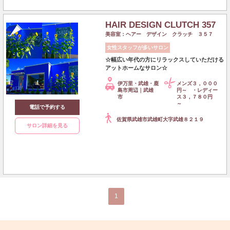
HAIR DESIGN CLUTCH 357
美容室：ヘアー デザイン クラッチ ３５７
女性スタッフが多いサロン
☆幅広い年代の方にリラックスしていただける
アットホームなサロン☆
伊万里・武雄・鹿
メンズ３，０００
島市周辺｜武雄
円～ ・レディー
市
ス３，７８０円
～
電話で予約する
佐賀県武雄市武雄町大字武雄８２１９
サロン詳細を見る
1