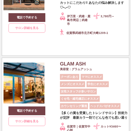
カットにこだわり‼︎ あなたの悩み解決します
♡•ᴗ•♡
伊万里・武雄・鹿
3,780円～
電話で予約する
島市周辺｜武雄
市
サロン詳細を見る
佐賀県武雄市北方町大崎1209-1
GLAM ASH
美容室：グラムアッシュ
クーポンあり
ママにオススメ
メンズにオススメ
学生にオススメ
女性スタッフが多いサロン
くせ毛・縮毛矯正にオススメ
カウンセリング重視
ヘッドスパがオススメ
電話で予約する
【多くの賞を受賞したトレンドサロン】技術力
が定評 最新カラー剤でどんな色でも思い通り
サロン詳細を見る
佐賀市｜佐賀市中
カット¥3460〜
心部