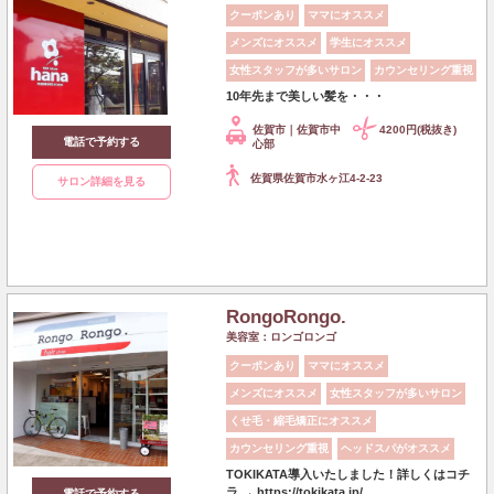
クーポンあり
ママにオススメ
メンズにオススメ
学生にオススメ
女性スタッフが多いサロン
カウンセリング重視
10年先まで美しい髪を・・・
佐賀市｜佐賀市中
4200円(税抜き)
電話で予約する
心部
佐賀県佐賀市水ヶ江4-2-23
サロン詳細を見る
RongoRongo.
美容室：ロンゴロンゴ
クーポンあり
ママにオススメ
メンズにオススメ
女性スタッフが多いサロン
くせ毛・縮毛矯正にオススメ
カウンセリング重視
ヘッドスパがオススメ
TOKIKATA導入いたしました！詳しくはコチ
ラ → https://tokikata.jp/
電話で予約する