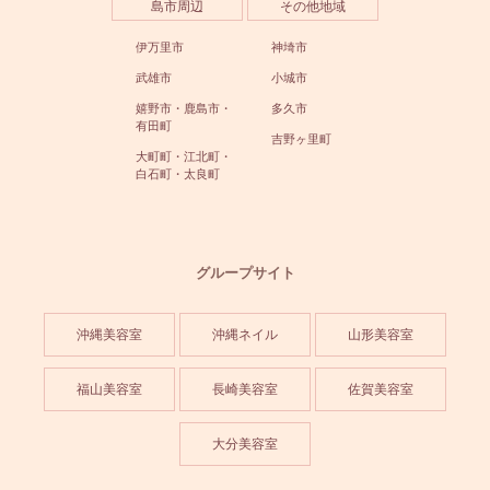
島市周辺
その他地域
伊万里市
神埼市
武雄市
小城市
嬉野市・鹿島市・
多久市
有田町
吉野ヶ里町
大町町・江北町・
白石町・太良町
グループサイト
沖縄美容室
沖縄ネイル
山形美容室
福山美容室
長崎美容室
佐賀美容室
大分美容室