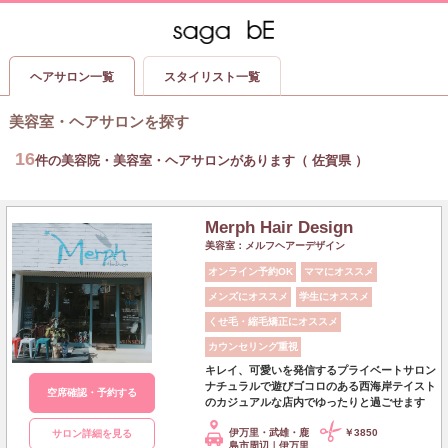
ヘアサロン一覧
スタイリスト一覧
美容室・ヘアサロンを探す
16
件の美容院・美容室・ヘアサロンがあります（ 佐賀県 ）
Merph Hair Design
美容室：メルフヘアーデザイン
オンライン予約OK
ママにオススメ
メンズにオススメ
学生にオススメ
くせ毛・縮毛矯正にオススメ
カウンセリング重視
キレイ、可愛いを発信するプライベートサロン
ナチュラルで遊びゴコロのある西海岸テイスト
空席確認・予約する
のカジュアルな店内でゆったりと過ごせます
伊万里・武雄・鹿
￥3850
サロン詳細を見る
島市周辺｜伊万里