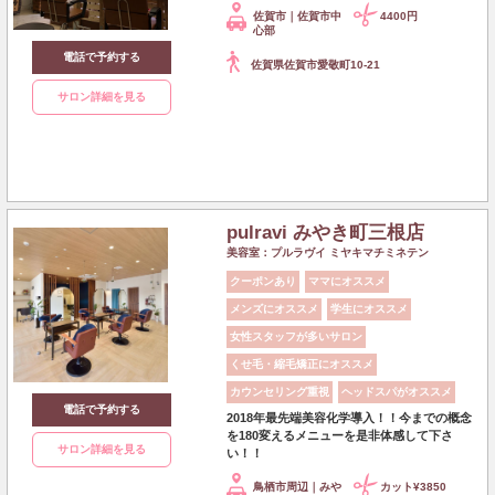
佐賀市｜佐賀市中
4400円
心部
電話で予約する
佐賀県佐賀市愛敬町10-21
サロン詳細を見る
pulravi みやき町三根店
美容室：プルラヴイ ミヤキマチミネテン
クーポンあり
ママにオススメ
メンズにオススメ
学生にオススメ
女性スタッフが多いサロン
くせ毛・縮毛矯正にオススメ
カウンセリング重視
ヘッドスパがオススメ
電話で予約する
2018年最先端美容化学導入！！今までの概念
を180変えるメニューを是非体感して下さ
サロン詳細を見る
い！！
鳥栖市周辺｜みや
カット¥3850