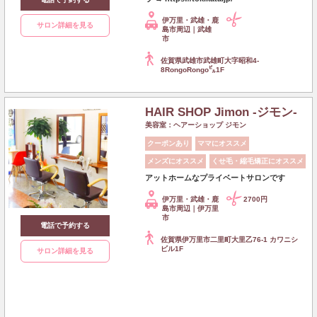
伊万里・武雄・鹿
サロン詳細を見る
島市周辺｜武雄
市
佐賀県武雄市武雄町大字昭和4-
8RongoRongo㌱1F
HAIR SHOP Jimon -ジモン-
美容室：ヘアーショップ ジモン
クーポンあり
ママにオススメ
メンズにオススメ
くせ毛・縮毛矯正にオススメ
アットホームなプライベートサロンです
伊万里・武雄・鹿
2700円
島市周辺｜伊万里
市
電話で予約する
佐賀県伊万里市二里町大里乙76-1 カワニシ
ビル1F
サロン詳細を見る