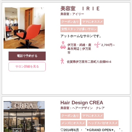
美容室 ＩＲＩＥ
美容室：アイリー
クーポンあり
ママにオススメ
女性スタッフが多いサロン
アットホームなサロンです。
伊万里・武雄・鹿
2,700円～
島市周辺｜伊万里
市
電話で予約する
佐賀県伊万里市二里町八谷搦90-6
サロン詳細を見る
Hair Design CREA
美容室：ヘアーデザイン クレア
クーポンあり
ママにオススメ
メンズにオススメ
ヘッドスパがオススメ
♡2014年6月 ・゜✴︎GRAND OPEN✴︎。゜．