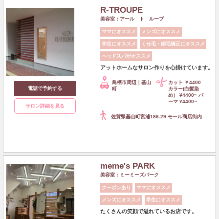
R-TROUPE
美容室：アール ト ループ
ママにオススメ
メンズにオススメ
学生にオススメ
くせ毛・縮毛矯正にオススメ
ヘッドスパがオススメ
アットホームなサロン作りを心掛けています。
鳥栖市周辺｜基山
カット ￥4400
電話で予約する
町
カラー(白髪染
め） ¥4400~ パ
ーマ ¥4400~
サロン詳細を見る
佐賀県基山町宮浦186-29 モール商店街内
meme's PARK
美容室：ミーミーズパーク
クーポンあり
ママにオススメ
メンズにオススメ
学生にオススメ
たくさんの笑顔で溢れているお店です。