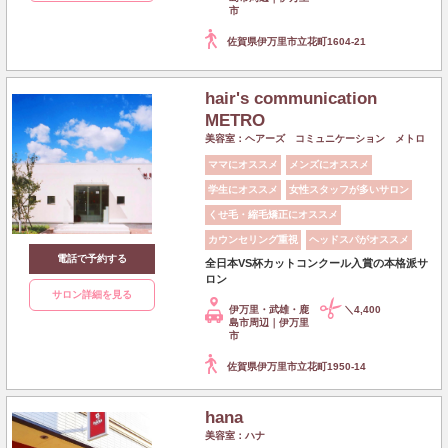
市
佐賀県伊万里市立花町1604-21
hair's communication
METRO
美容室：ヘアーズ コミュニケーション メトロ
ママにオススメ
メンズにオススメ
学生にオススメ
女性スタッフが多いサロン
くせ毛・縮毛矯正にオススメ
カウンセリング重視
ヘッドスパがオススメ
電話で予約する
全日本VS杯カットコンクール入賞の本格派サ
ロン
サロン詳細を見る
伊万里・武雄・鹿
＼4,400
島市周辺｜伊万里
市
佐賀県伊万里市立花町1950-14
hana
美容室：ハナ