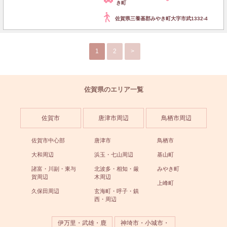
き町
佐賀県三養基郡みやき町大字市武1332-4
1
2
>
佐賀県のエリア一覧
佐賀市
唐津市周辺
鳥栖市周辺
佐賀市中心部
唐津市
鳥栖市
大和周辺
浜玉・七山周辺
基山町
諸富・川副・東与
北波多・相知・厳
みやき町
賀周辺
木周辺
上峰町
久保田周辺
玄海町・呼子・鎮
西・周辺
伊万里・武雄・鹿
神埼市・小城市・