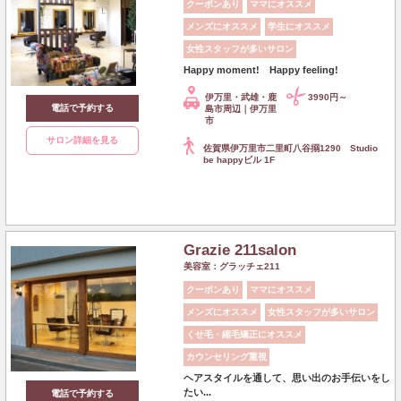
クーポンあり
ママにオススメ
メンズにオススメ
学生にオススメ
女性スタッフが多いサロン
Happy moment! Happy feeling!
伊万里・武雄・鹿
3990円～
電話で予約する
島市周辺｜伊万里
市
サロン詳細を見る
佐賀県伊万里市二里町八谷搦1290 Studio
be happyビル 1F
Grazie 211salon
美容室：グラッチェ211
クーポンあり
ママにオススメ
メンズにオススメ
女性スタッフが多いサロン
くせ毛・縮毛矯正にオススメ
カウンセリング重視
ヘアスタイルを通して、思い出のお手伝いをし
たい...
電話で予約する