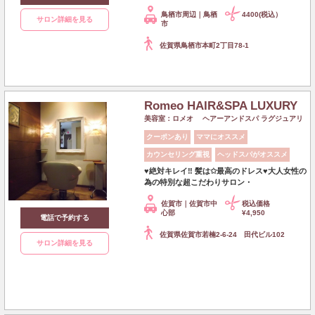
鳥栖市周辺｜鳥栖
4400(税込）
サロン詳細を見る
市
佐賀県鳥栖市本町2丁目78-1
Romeo HAIR&SPA LUXURY
美容室：ロメオ ヘアーアンドスパ ラグジュアリ
クーポンあり
ママにオススメ
カウンセリング重視
ヘッドスパがオススメ
♥絶対キレイ‼ 髪は✩最高のドレス♥大人女性の
為の特別な超こだわりサロン・
佐賀市｜佐賀市中
税込価格
心部
¥4,950
電話で予約する
佐賀県佐賀市若楠2-6-24 田代ビル102
サロン詳細を見る