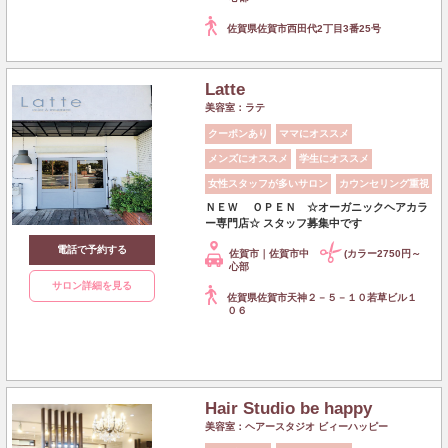
佐賀県佐賀市西田代2丁目3番25号
Latte
美容室：ラテ
クーポンあり
ママにオススメ
メンズにオススメ
学生にオススメ
女性スタッフが多いサロン
カウンセリング重視
ＮＥＷ ＯＰＥＮ ☆オーガニックヘアカラ
ー専門店☆ スタッフ募集中です
電話で予約する
佐賀市｜佐賀市中
(カラー2750円～
心部
サロン詳細を見る
佐賀県佐賀市天神２－５－１０若草ビル１
０６
Hair Studio be happy
美容室：ヘアースタジオ ビィーハッピー