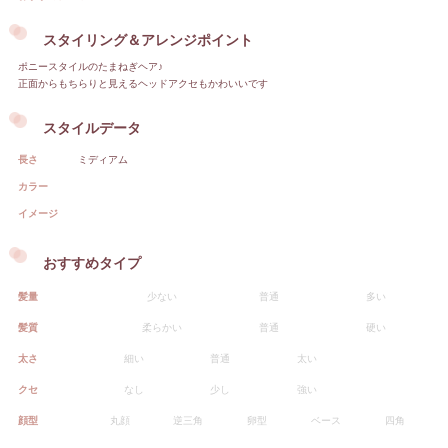
スタイリング＆アレンジポイント
ポニースタイルのたまねぎヘア♪
正面からもちらりと見えるヘッドアクセもかわいいです
スタイルデータ
長さ
ミディアム
カラー
イメージ
おすすめタイプ
髪量
少ない
普通
多い
髪質
柔らかい
普通
硬い
太さ
細い
普通
太い
クセ
なし
少し
強い
顔型
丸顔
逆三角
卵型
ベース
四角