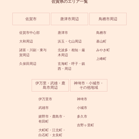
佐賀県のエリア一覧
佐賀市
唐津市周辺
鳥栖市周辺
佐賀市中心部
唐津市
鳥栖市
大和周辺
浜玉・七山周辺
基山町
諸富・川副・東与
北波多・相知・厳
みやき町
賀周辺
木周辺
上峰町
久保田周辺
玄海町・呼子・鎮
西・周辺
伊万里・武雄・鹿
神埼市・小城市・
島市周辺
その他地域
伊万里市
神埼市
武雄市
小城市
嬉野市・鹿島市・
多久市
有田町
吉野ヶ里町
大町町・江北町・
白石町・太良町