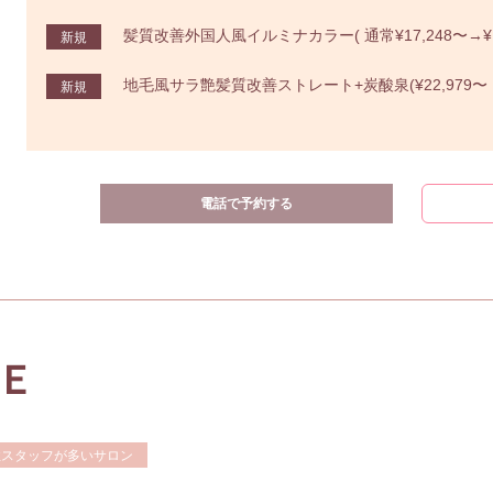
髪質改善外国人風イルミナカラー( 通常¥17,248〜→¥1
新規
地毛風サラ艶髪質改善ストレート+炭酸泉(¥22,979〜 → 
新規
電話で予約する
ＩＥ
性スタッフが多いサロン