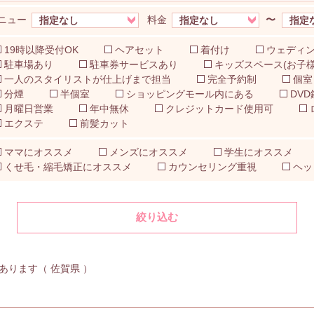
ニュー
料金
〜
19時以降受付OK
ヘアセット
着付け
ウェディ
駐車場あり
駐車券サービスあり
キッズスペース(お子様
一人のスタイリストが仕上げまで担当
完全予約制
個室
分煙
半個室
ショッピングモール内にある
DVD
月曜日営業
年中無休
クレジットカード使用可
エクステ
前髪カット
ママにオススメ
メンズにオススメ
学生にオススメ
くせ毛・縮毛矯正にオススメ
カウンセリング重視
ヘッ
絞り込む
ります（ 佐賀県 ）