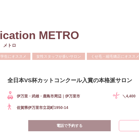
nication METRO
 メトロ
学生にオススメ
女性スタッフが多いサロン
くせ毛・縮毛矯正にオスス
全日本VS杯カットコンクール入賞の本格派サロン
伊万里・武雄・鹿島市周辺｜伊万里市
＼4,400
佐賀県伊万里市立花町1950-14
電話で予約する