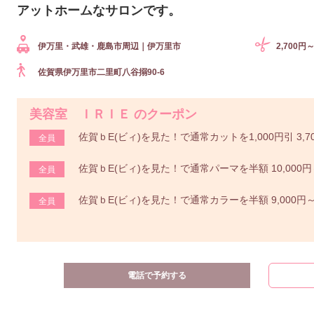
アットホームなサロンです。
伊万里・武雄・鹿島市周辺｜伊万里市
2,700円
佐賀県伊万里市二里町八谷搦90-6
美容室 ＩＲＩＥ のクーポン
佐賀ｂE(ビィ)を見た！で通常カットを1,000円引 3,70
全員
佐賀ｂE(ビィ)を見た！で通常パーマを半額 10,000円～→
全員
佐賀ｂE(ビィ)を見た！で通常カラーを半額 9,000円～ →
全員
電話で予約する