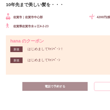
10年先まで美しい髪を・・・
佐賀市｜佐賀市中心部
4200円(
佐賀県佐賀市水ヶ江4-2-23
hana のクーポン
はじめましてｷｬﾝﾍﾟｰﾝ！
新規
はじめましてｷｬﾝﾍﾟｰﾝ
新規
電話で予約する