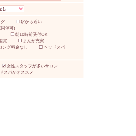
ング
駅から近い
同伴可)
朝10時前受付OK
鑑賞
まんが充実
ロング料金なし
ヘッドスパ
女性スタッフが多いサロン
ドスパがオススメ