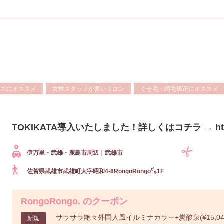
ンズにオススメ
女性スタッフが多いサロン
くせ毛・縮毛矯正にオススメ
TOKIKATA導入いたしました！詳しくはコチラ → https://
伊万里・武雄・鹿島市周辺｜武雄市
佐賀県武雄市武雄町大字昭和4-8RongoRongo㌱1F
RongoRongo. のクーポン
サラサラ艶々外国人風イルミナカラー+炭酸泉(¥15,048~ 
新規