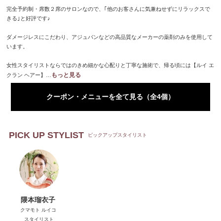
完全予約制・席数２席のサロンなので、｢他のお客さんに気兼ねせずにリラックスで
きる｣と好評です♪

ダメージレスにこだわり、アジュバンなどの高品質なメーカーの薬剤のみを使用して
います。

女性スタイリストならではのきめ細かな心配りと丁寧な施術で、帰る頃には【ルイ エ
もっと見る
クラン ヘアー】
…
クーポン・メニューを全て見る（全4個）
PICK UP STYLIST
ピックアップスタイリスト
隈本瑠衣子
クマモト ルイコ
スタイリスト