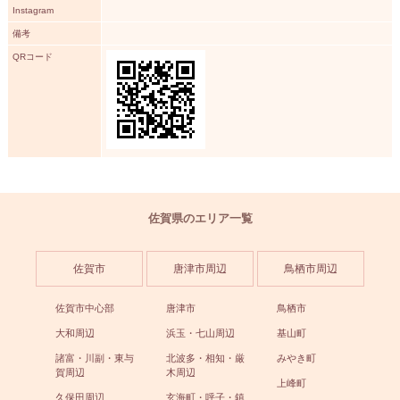
Instagram
備考
QRコード
佐賀県のエリア一覧
佐賀市
唐津市周辺
鳥栖市周辺
佐賀市中心部
唐津市
鳥栖市
大和周辺
浜玉・七山周辺
基山町
諸富・川副・東与
北波多・相知・厳
みやき町
賀周辺
木周辺
上峰町
久保田周辺
玄海町・呼子・鎮