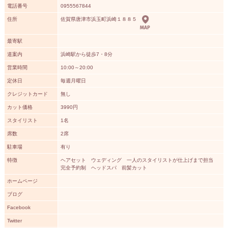
電話番号
0955567844
住所
佐賀県唐津市浜玉町浜崎１８８５
最寄駅
道案内
浜崎駅から徒歩7・8分
営業時間
10:00～20:00
定休日
毎週月曜日
クレジットカード
無し
カット価格
3990円
スタイリスト
1名
席数
2席
駐車場
有り
特徴
ヘアセット ウェディング 一人のスタイリストが仕上げまで担当
完全予約制 ヘッドスパ 前髪カット
ホームページ
ブログ
Facebook
Twitter