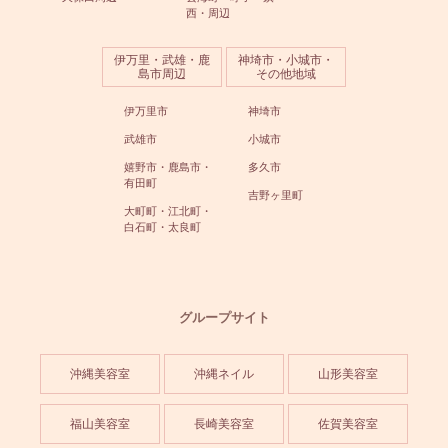
西・周辺
伊万里・武雄・鹿
神埼市・小城市・
島市周辺
その他地域
伊万里市
神埼市
武雄市
小城市
嬉野市・鹿島市・
多久市
有田町
吉野ヶ里町
大町町・江北町・
白石町・太良町
グループサイト
沖縄美容室
沖縄ネイル
山形美容室
福山美容室
長崎美容室
佐賀美容室