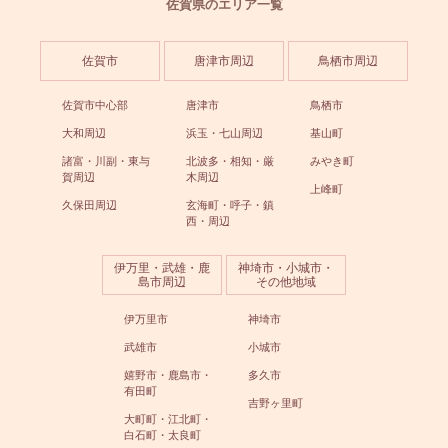
佐賀県のエリア一覧
佐賀市
唐津市周辺
鳥栖市周辺
佐賀市中心部
唐津市
鳥栖市
大和周辺
浜玉・七山周辺
基山町
諸富・川副・東与
北波多・相知・厳
みやき町
賀周辺
木周辺
上峰町
久保田周辺
玄海町・呼子・鎮
西・周辺
伊万里・武雄・鹿
神埼市・小城市・
島市周辺
その他地域
伊万里市
神埼市
武雄市
小城市
嬉野市・鹿島市・
多久市
有田町
吉野ヶ里町
大町町・江北町・
白石町・太良町