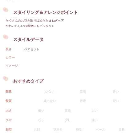
スタイリング＆アレンジポイント
たくさんのお花を散りばめたたまねぎヘア
かわいらしいお着物にもピッタリ♪
スタイルデータ
長さ
ヘアセット
カラー
イメージ
おすすめタイプ
髪量
少ない
普通
多い
髪質
柔らかい
普通
硬い
太さ
細い
普通
太い
クセ
なし
少し
強い
顔型
丸顔
逆三角
卵型
ベース
四角