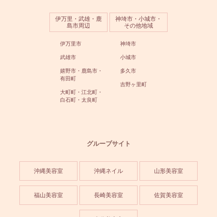
伊万里・武雄・鹿
神埼市・小城市・
島市周辺
その他地域
伊万里市
神埼市
武雄市
小城市
嬉野市・鹿島市・
多久市
有田町
吉野ヶ里町
大町町・江北町・
白石町・太良町
グループサイト
沖縄美容室
沖縄ネイル
山形美容室
福山美容室
長崎美容室
佐賀美容室