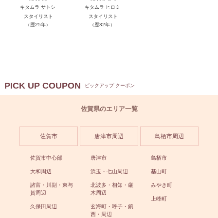
キタムラ サトシ
キタムラ ヒロミ
スタイリスト
スタイリスト
（歴25年）
（歴32年）
PICK UP COUPON
ピックアップ クーポン
佐賀県のエリア一覧
佐賀市
唐津市周辺
鳥栖市周辺
佐賀市中心部
唐津市
鳥栖市
大和周辺
浜玉・七山周辺
基山町
諸富・川副・東与
北波多・相知・厳
みやき町
賀周辺
木周辺
上峰町
久保田周辺
玄海町・呼子・鎮
西・周辺