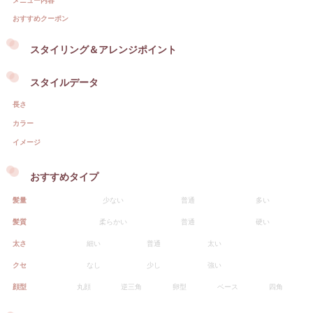
メニュー内容
おすすめクーポン
スタイリング＆アレンジポイント
スタイルデータ
長さ
カラー
イメージ
おすすめタイプ
髪量
少ない
普通
多い
髪質
柔らかい
普通
硬い
太さ
細い
普通
太い
クセ
なし
少し
強い
顔型
丸顔
逆三角
卵型
ベース
四角