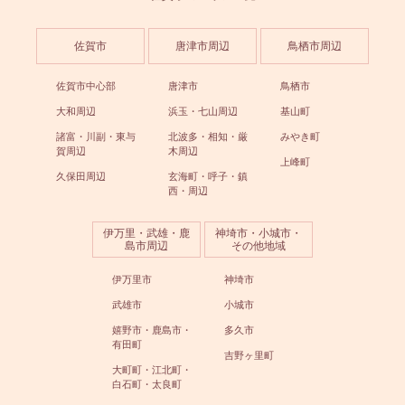
佐賀市
唐津市周辺
鳥栖市周辺
佐賀市中心部
唐津市
鳥栖市
大和周辺
浜玉・七山周辺
基山町
諸富・川副・東与
北波多・相知・厳
みやき町
賀周辺
木周辺
上峰町
久保田周辺
玄海町・呼子・鎮
西・周辺
伊万里・武雄・鹿
神埼市・小城市・
島市周辺
その他地域
伊万里市
神埼市
武雄市
小城市
嬉野市・鹿島市・
多久市
有田町
吉野ヶ里町
大町町・江北町・
白石町・太良町