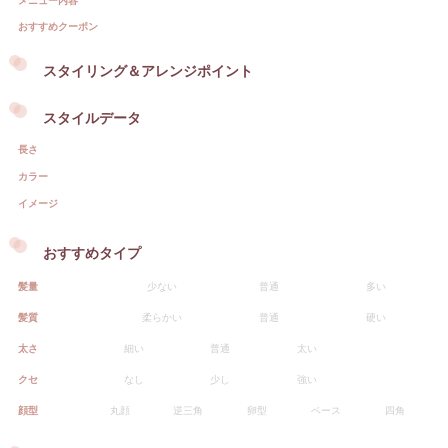
メニュー内容
おすすめクーポン
スタイリング＆アレンジポイント
スタイルデータ
長さ
カラー
イメージ
おすすめタイプ
髪量
少ない
普通
多い
髪質
柔らかい
普通
硬い
太さ
細い
普通
太い
クセ
なし
少し
強い
顔型
丸顔
逆三角
卵型
ベース
四角