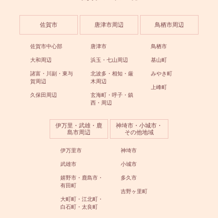
佐賀市
唐津市周辺
鳥栖市周辺
佐賀市中心部
唐津市
鳥栖市
大和周辺
浜玉・七山周辺
基山町
諸富・川副・東与
北波多・相知・厳
みやき町
賀周辺
木周辺
上峰町
久保田周辺
玄海町・呼子・鎮
西・周辺
伊万里・武雄・鹿
神埼市・小城市・
島市周辺
その他地域
伊万里市
神埼市
武雄市
小城市
嬉野市・鹿島市・
多久市
有田町
吉野ヶ里町
大町町・江北町・
白石町・太良町