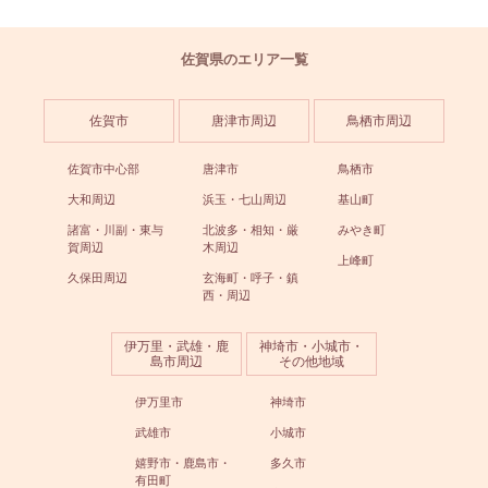
佐賀県のエリア一覧
佐賀市
唐津市周辺
鳥栖市周辺
佐賀市中心部
唐津市
鳥栖市
大和周辺
浜玉・七山周辺
基山町
諸富・川副・東与
北波多・相知・厳
みやき町
賀周辺
木周辺
上峰町
久保田周辺
玄海町・呼子・鎮
西・周辺
伊万里・武雄・鹿
神埼市・小城市・
島市周辺
その他地域
伊万里市
神埼市
武雄市
小城市
嬉野市・鹿島市・
多久市
有田町