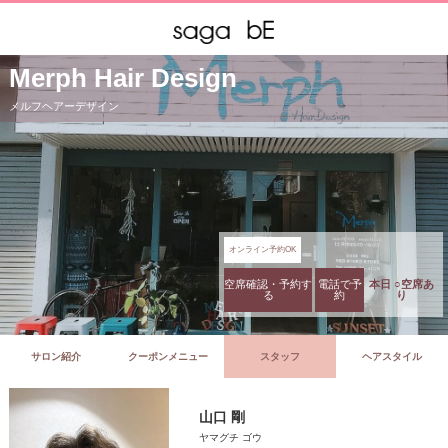
Merph Hair Design
メルフヘアーデザイン
オンライン予約OK
空席確認・予約す
電話で予
本日 ○空席あ
る
約
り
サロン紹介
クーポンメニュー
スタッフ
ヘアスタイル
山口 剛
ヤマグチ ゴウ