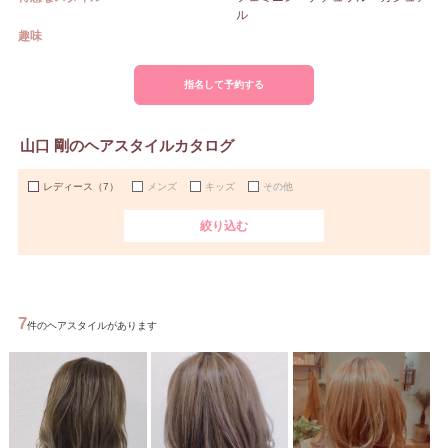
ル
趣味
指名して予約する
山口 剛のヘアスタイルカタログ
レディース
（7）
メンズ
キッズ
その他
絞り込む
7
件のヘアスタイルがあります