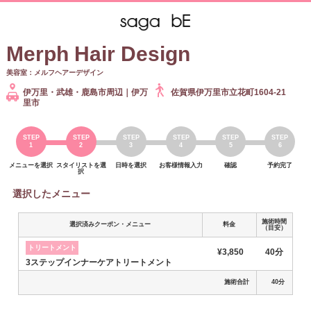
Merph Hair Design
美容室：メルフヘアーデザイン
伊万里・武雄・鹿島市周辺｜伊万
佐賀県伊万里市立花町1604-21
里市
メニューを選択
スタイリストを選
日時を選択
お客様情報入力
確認
予約完了
択
選択したメニュー
施術時間
選択済みクーポン・メニュー
料金
（目安）
トリートメント
¥3,850
40分
3ステップインナーケアトリートメント
施術合計
40分