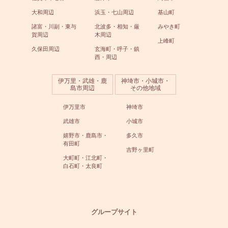
大和周辺
浜玉・七山周辺
基山町
諸富・川副・東与
北波多・相知・厳
みやき町
賀周辺
木周辺
上峰町
久保田周辺
玄海町・呼子・鎮
西・周辺
伊万里・武雄・鹿
神埼市・小城市・
島市周辺
その他地域
伊万里市
神埼市
武雄市
小城市
嬉野市・鹿島市・
多久市
有田町
吉野ヶ里町
大町町・江北町・
白石町・太良町
グループサイト