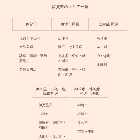
佐賀県のエリア一覧
佐賀市
唐津市周辺
鳥栖市周辺
佐賀市中心部
唐津市
鳥栖市
大和周辺
浜玉・七山周辺
基山町
諸富・川副・東与
北波多・相知・厳
みやき町
賀周辺
木周辺
上峰町
久保田周辺
玄海町・呼子・鎮
西・周辺
伊万里・武雄・鹿
神埼市・小城市・
島市周辺
その他地域
伊万里市
神埼市
武雄市
小城市
嬉野市・鹿島市・
多久市
有田町
吉野ヶ里町
大町町・江北町・