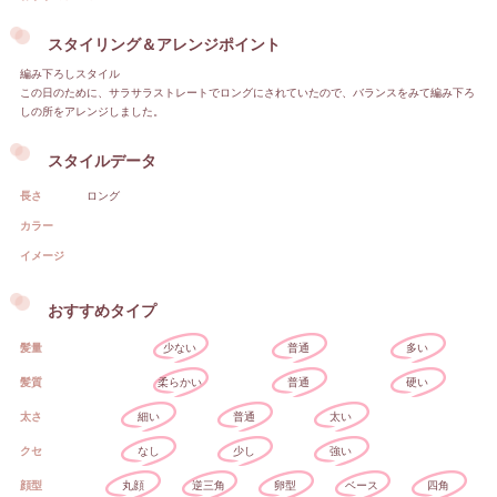
スタイリング＆アレンジポイント
編み下ろしスタイル
この日のために、サラサラストレートでロングにされていたので、バランスをみて編み下ろ
しの所をアレンジしました。
スタイルデータ
長さ
ロング
カラー
イメージ
おすすめタイプ
髪量
少ない
普通
多い
髪質
柔らかい
普通
硬い
太さ
細い
普通
太い
クセ
なし
少し
強い
顔型
丸顔
逆三角
卵型
ベース
四角