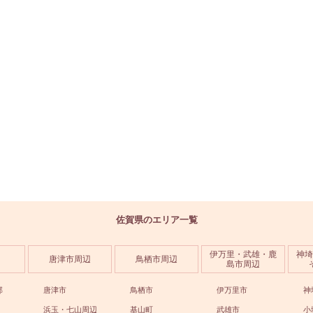
佐賀県のエリア一覧
伊万里・武雄・鹿
神埼
唐津市周辺
鳥栖市周辺
島市周辺
部
唐津市
鳥栖市
伊万里市
神
浜玉・七山周辺
基山町
武雄市
小