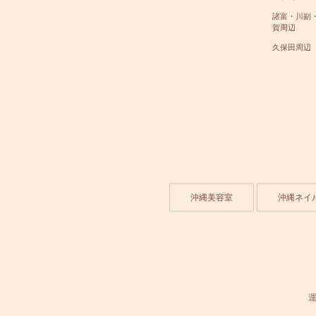
諸富・川副
賀周辺
久保田周辺
沖縄美容室
沖縄ネイ